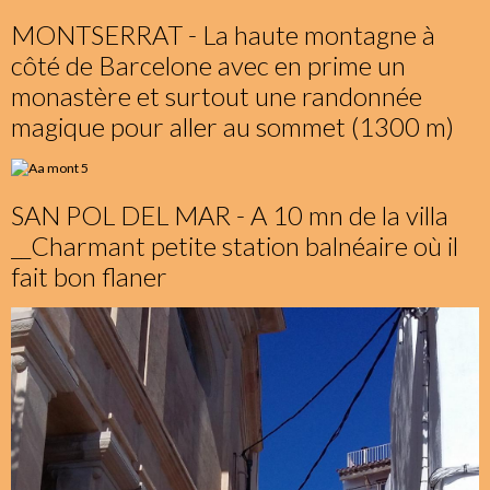
MONTSERRAT - La haute montagne à
côté de Barcelone avec en prime un
monastère et surtout une randonnée
magique pour aller au sommet (1300 m)
SAN POL DEL MAR - A 10 mn de la villa
__Charmant petite station balnéaire où il
fait bon flaner